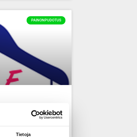
PAINONPUDOTUS
sia.
Tietoja