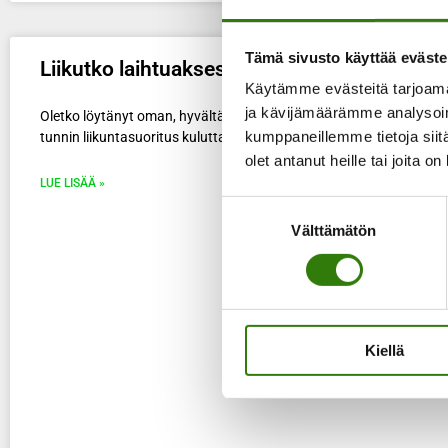
Tämä sivusto käyttää eväste
Liikutko laihtuaksesi
Käytämme evästeitä tarjoama
ja kävijämäärämme analysoim
Oletko löytänyt oman, hyvältä tuntuvan liikuntalajisi? Arjen kaloreill
kumppaneillemme tietoja siitä
tunnin liikuntasuoritus kuluttaa Dallas-pullan verran kaloreita.
olet antanut heille tai joita o
LUE LISÄÄ »
Suostumuksen
Välttämätön
valinta
Kiellä