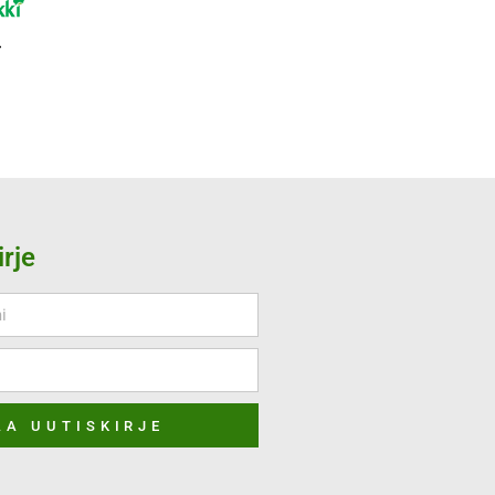
irje
AA UUTISKIRJE