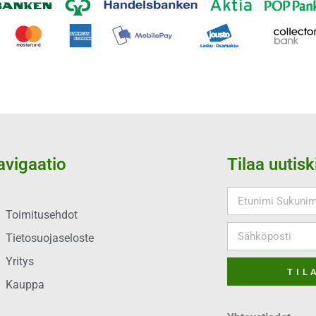
avigaatio
Tilaa uutisk
Toimitusehdot
Tietosuojaseloste
Yritys
TIL
Kauppa