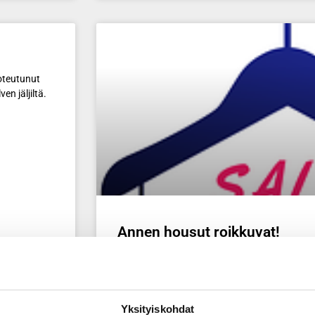
oteutunut
en jäljiltä.
Annen housut roikkuvat!
Pienillä arjen muutoksilla takuuvarmasti tulok
LUE LISÄÄ »
Yksityiskohdat