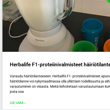
Herbalife F1-proteiinivalmisteet häiriötilant
Varaudu häiriötilanteeseen: Herbalife F1- proteiinivalmisteet apun
häiriötilanne voi nykymaailmassa olla yllättäen todellisuutta ja sii
varautuminen on viisasta. Meitä kehoitetaan varustautumaan ku
josta osa
LUE LISÄÄ »