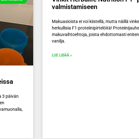
valmistamiseen
Makuasioista ei voi kiistellä, mutta näillä vink
herkullisia F1-proteiinipirtelöitä! Proteiinijauh
makuvaihtoehtoja, joista ehdottomasti enite
vanilja.
LUE LISÄÄ »
eissa
a 3 päivän
hen
ivamuonalla,