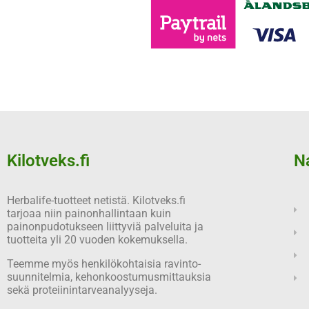
Kilotveks.fi
N
Herbalife-tuotteet netistä. Kilotveks.fi
tarjoaa niin painonhallintaan kuin
painonpudotukseen liittyviä palveluita ja
tuotteita yli 20 vuoden kokemuksella.
Teemme myös henkilökohtaisia ravinto-
suunnitelmia, kehonkoostumusmittauksia
sekä proteiinintarveanalyyseja.