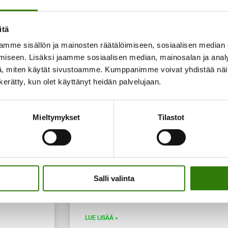
itä
mme sisällön ja mainosten räätälöimiseen, sosiaalisen median
iseen. Lisäksi jaamme sosiaalisen median, mainosalan ja analy
e tilaa,
, miten käytät sivustoamme. Kumppanimme voivat yhdistää näitä t
n kerätty, kun olet käyttänyt heidän palvelujaan.
Mieltymykset
Tilastot
Barbit hurmaavat uusissa mit
Salli valinta
Ihanaa – Barbitkin ovat löytäneet oman hyvä
LUE LISÄÄ »