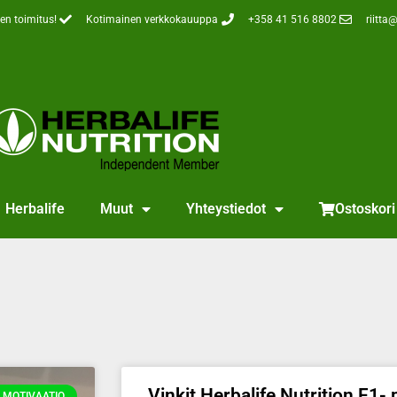
en toimitus!
Kotimainen verkkokauuppa
+358 41 516 8802
riitta@
Herbalife
Muut
Yhteystiedot
Ostoskori
Vinkit Herbalife Nutrition F1-
MOTIVAATIO