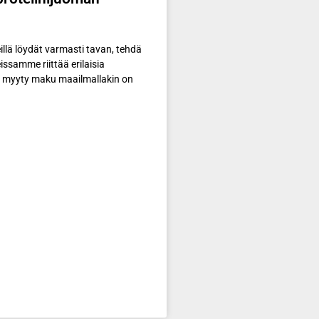
eillä löydät varmasti tavan, tehdä
eissamme riittää erilaisia
n myyty maku maailmallakin on