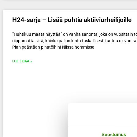
H24-sarja – Lisää puhtia aktiiviurheilijoille
”Huhtikuu maata näyttää” on vanha sanonta, joka on vuosittain t
riippumatta siitä, kuinka paljon lunta tuskallisesti tuntuu olevan talv
Pian päästään pihatöihin! Niissä hommissa
LUE LISÄÄ »
Suostumus