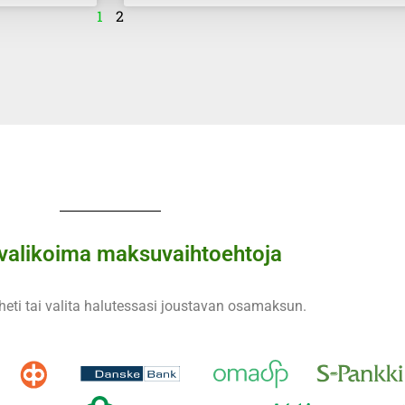
1
2
 valikoima maksuvaihtoehtoja
eti tai valita halutessasi joustavan osamaksun.