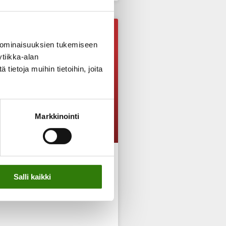
PAINONHALLINTA
 ominaisuuksien tukemiseen
tiikka-alan
ietoja muihin tietoihin, joita
Markkinointi
oissaan
Salli kaikki
n olon painonsa!