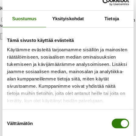
Kotisivu
Suostumus
Yksityiskohdat
Tietoja
Tallenna nimeni, sähköpostiosoitteeni ja kotisivuni tähän selaimeen
seuraavaa kommentointikertaa varten.
Tämä sivusto käyttää evästeitä
Käytämme evästeitä tarjoamamme sisällön ja mainosten
räätälöimiseen, sosiaalisen median ominaisuuksien
tukemiseen ja kävijämäärämme analysoimiseen. Lisäksi
jaamme sosiaalisen median, mainosalan ja analytiikka-
alan kumppaneillemme tietoja siitä, miten käytät
Laaja valikoima maksuvaihtoehtoja
sivustoamme. Kumppanimme voivat yhdistää näitä
tietoja muihin tietoihin, joita olet antanut heille tai joita on
kerätty, kun olet käyttänyt heidän palvelujaan.
Voit maksaa heti tai valita halutessasi joustavan
osamaksun.
Suostumuksen
Välttämätön
valinta