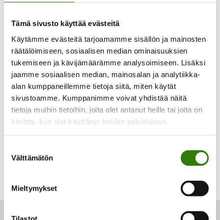
Tämä sivusto käyttää evästeitä
Käytämme evästeitä tarjoamamme sisällön ja mainosten
räätälöimiseen, sosiaalisen median ominaisuuksien
Laaja valikoima maksuvaihtoehtoja
tukemiseen ja kävijämäärämme analysoimiseen. Lisäksi
jaamme sosiaalisen median, mainosalan ja analytiikka-
alan kumppaneillemme tietoja siitä, miten käytät
Voit maksaa heti tai valita halutessasi joustavan
osamaksun.
sivustoamme. Kumppanimme voivat yhdistää näitä
tietoja muihin tietoihin, joita olet antanut heille tai joita on
kerätty, kun olet käyttänyt heidän palvelujaan.
Suostumuksen
Välttämätön
valinta
Mieltymykset
Tilastot