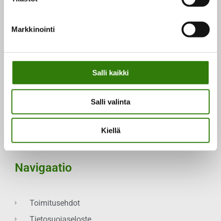
Kilotveks.fi
Markkinointi
Herbalife-tuotteet netistä. Kilotveks.fi tarjoaa niin
painonhallintaan kuin painonpudotukseen
liittyviä palveluita ja tuotteita yli 20 vuoden
kokemuksella.
Salli kaikki
Teemme myös henkilökohtaisia ravinto-
suunnitelmia, kehonkoostumusmittauksia sekä
proteiinintarveanalyyseja.
Salli valinta
Kiellä
Navigaatio
Toimitusehdot
Tietosuojaseloste