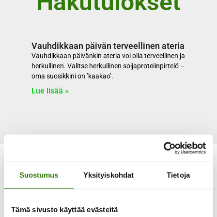
Hakutulokset
Vauhdikkaan päivän terveellinen ateria
Vauhdikkaan päivänkin ateria voi olla terveellinen ja
herkullinen. Valitse herkullinen soijaproteiinpirtelö –
oma suosikkini on ’kaakao’.
Lue lisää »
Suostumus
Yksityiskohdat
Tietoja
Tämä sivusto käyttää evästeitä
Laaja valikoima maksuvaihtoehtoja