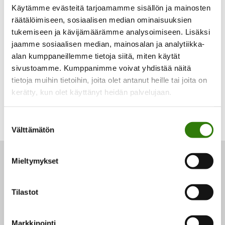
Käytämme evästeitä tarjoamamme sisällön ja mainosten
räätälöimiseen, sosiaalisen median ominaisuuksien
Voit maksaa heti tai valita halutessasi joustavan
tukemiseen ja kävijämäärämme analysoimiseen. Lisäksi
osamaksun.
jaamme sosiaalisen median, mainosalan ja analytiikka-
alan kumppaneillemme tietoja siitä, miten käytät
sivustoamme. Kumppanimme voivat yhdistää näitä
tietoja muihin tietoihin, joita olet antanut heille tai joita on
kerätty, kun olet käyttänyt heidän palvelujaan.
Suostumuksen
Välttämätön
valinta
Mieltymykset
Kilotveks.fi
Tilastot
Herbalife-tuotteet netistä. Kilotveks.fi tarjoaa niin
painonhallintaan kuin painonpudotukseen
liittyviä palveluita ja tuotteita yli 20 vuoden
Markkinointi
kokemuksella.