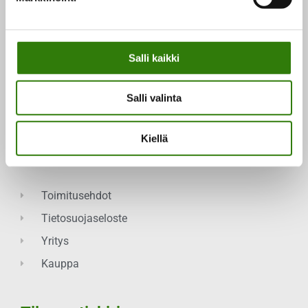
Teemme myös henkilökohtaisia ravinto-
suunnitelmia, kehonkoostumusmittauksia sekä
proteiinintarveanalyyseja.
Salli kaikki
Salli valinta
Kiellä
Navigaatio
Toimitusehdot
Tietosuojaseloste
Yritys
Kauppa