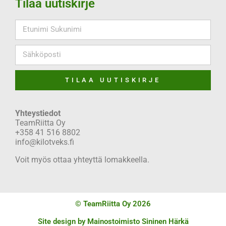
Tilaa uutiskirje
TILAA UUTISKIRJE
Yhteystiedot
TeamRiitta Oy
+358 41 516 8802
info@kilotveks.fi
Voit myös ottaa yhteyttä lomakkeella.
© TeamRiitta Oy 2026
Site design by
Mainostoimisto Sininen Härkä