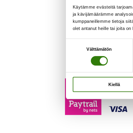
Käytämme evästeitä tarjoama
ja kävijämäärämme analysoim
kumppaneillemme tietoja siitä
olet antanut heille tai joita o
Suostumuksen
Laaja
Välttämätön
valinta
Voit maksaa h
Kiellä