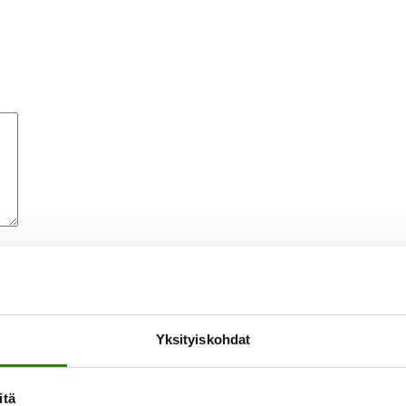
Yksityiskohdat
n seuraavaa kommentointikertaa varten.
itä