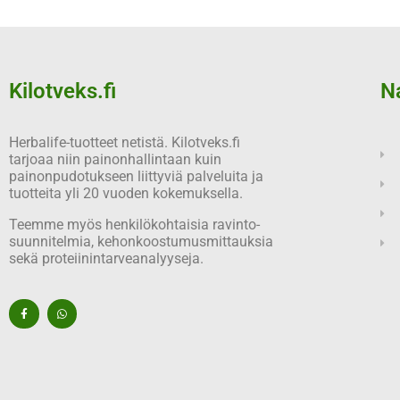
Kilotveks.fi
N
Herbalife-tuotteet netistä. Kilotveks.fi
tarjoaa niin painonhallintaan kuin
painonpudotukseen liittyviä palveluita ja
tuotteita yli 20 vuoden kokemuksella.
Teemme myös henkilökohtaisia ravinto-
suunnitelmia, kehonkoostumusmittauksia
sekä proteiinintarveanalyyseja.