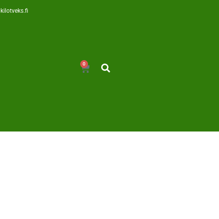
kilotveks.fi
0