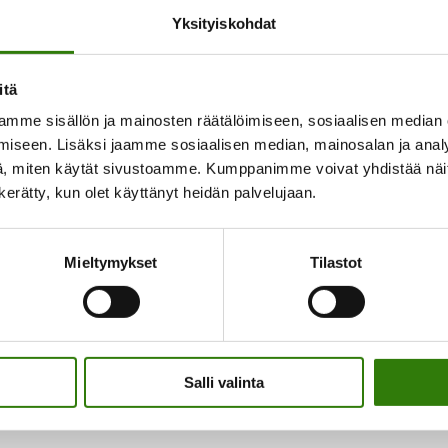
Yksityiskohdat
itä
mme sisällön ja mainosten räätälöimiseen, sosiaalisen median
n seuraavaa kommentointikertaa varten.
iseen. Lisäksi jaamme sosiaalisen median, mainosalan ja analy
, miten käytät sivustoamme. Kumppanimme voivat yhdistää näitä t
n kerätty, kun olet käyttänyt heidän palvelujaan.
Mieltymykset
Tilastot
 valikoima maksuvaihtoehtoja
Salli valinta
eti tai valita halutessasi joustavan osamaksun.