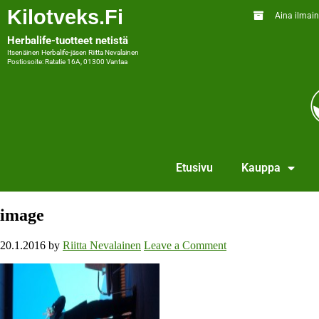
Kilotveks.fi
Aina ilmain
Herbalife-tuotteet netistä
Itsenäinen Herbalife-jäsen Riitta Nevalainen
Postiosoite: Ratatie 16A, 01300 Vantaa
Etusivu
Kauppa
image
20.1.2016
by
Riitta Nevalainen
Leave a Comment