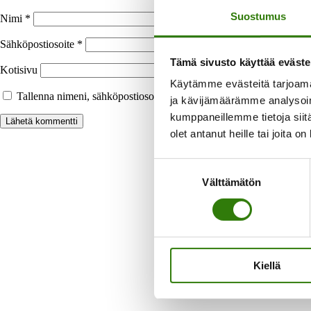
Suostumus
Nimi
*
Sähköpostiosoite
*
Tämä sivusto käyttää eväste
Kotisivu
Käytämme evästeitä tarjoama
Tallenna nimeni, sähköpostiosoitteeni ja kotisivuni tähän selaimee
ja kävijämäärämme analysoim
kumppaneillemme tietoja siitä
olet antanut heille tai joita o
Suostumuksen
Välttämätön
valinta
Laaja
Kiellä
Voit maksaa h