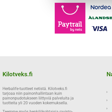
Kilotveks.fi
N
Herbalife-tuotteet netistä. Kilotveks.fi
tarjoaa niin painonhallintaan kuin
painonpudotukseen liittyviä palveluita ja
tuotteita yli 20 vuoden kokemuksella.
Teemme myös henkilökohtaisia ravinto-