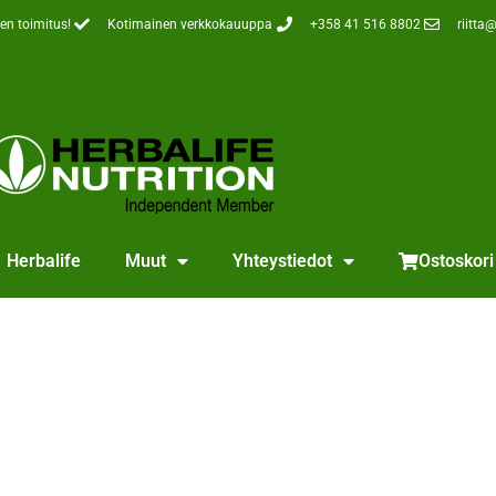
en toimitus!
Kotimainen verkkokauuppa
+358 41 516 8802
riitta@
Herbalife
Muut
Yhteystiedot
Ostoskori