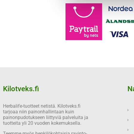
Kilotveks.fi
N
Herbalife-tuotteet netistä. Kilotveks.fi
tarjoaa niin painonhallintaan kuin
painonpudotukseen liittyviä palveluita ja
tuotteita yli 20 vuoden kokemuksella.
Teemme myös henkilökohtaisia ravinto-