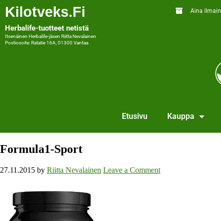
Kilotveks.fi
Aina ilmain
Herbalife-tuotteet netistä
Itsenäinen Herbalife-jäsen Riitta Nevalainen
Postiosoite: Ratatie 16A, 01300 Vantaa
Etusivu
Kauppa
Formula1-Sport
27.11.2015
by
Riitta Nevalainen
Leave a Comment