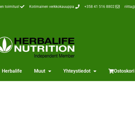
en toimitus!
Kotimainen verkkokauuppa
+358 41 516 8802
riitta@
Herbalife
Muut
Yhteystiedot
Ostoskori