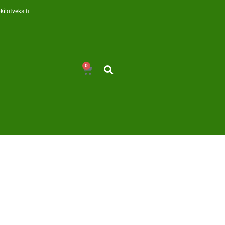
kilotveks.fi
0