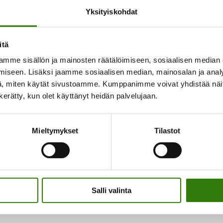
Yksityiskohdat
itä
mme sisällön ja mainosten räätälöimiseen, sosiaalisen median
n seuraavaa kommentointikertaa varten.
iseen. Lisäksi jaamme sosiaalisen median, mainosalan ja analy
, miten käytät sivustoamme. Kumppanimme voivat yhdistää näitä t
n kerätty, kun olet käyttänyt heidän palvelujaan.
Mieltymykset
Tilastot
 valikoima maksuvaihtoehtoja
Salli valinta
eti tai valita halutessasi joustavan osamaksun.