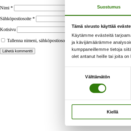
Suostumus
Nimi
*
Sähköpostiosoite
*
Tämä sivusto käyttää eväste
Kotisivu
Käytämme evästeitä tarjoama
Tallenna nimeni, sähköpostiosoitteeni ja kotisivuni tähän selaimee
ja kävijämäärämme analysoim
kumppaneillemme tietoja siitä
olet antanut heille tai joita o
Suostumuksen
Välttämätön
valinta
Laaja
Kiellä
Voit maksaa h