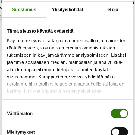
Tallenna nimeni, sähköpostiosoitteeni ja kotisivuni tähän selaimeen
seuraavaa kommentointikertaa varten.
Suostumus
Yksityiskohdat
Tietoja
Tämä sivusto käyttää evästeitä
Käytämme evästeitä tarjoamamme sisällön ja mainosten
räätälöimiseen, sosiaalisen median ominaisuuksien
tukemiseen ja kävijämäärämme analysoimiseen. Lisäksi
jaamme sosiaalisen median, mainosalan ja analytiikka-
Laaja valikoima maksuvaihtoehtoja
alan kumppaneillemme tietoja siitä, miten käytät
sivustoamme. Kumppanimme voivat yhdistää näitä
tietoja muihin tietoihin, joita olet antanut heille tai joita on
Voit maksaa heti tai valita halutessasi joustavan
kerätty, kun olet käyttänyt heidän palvelujaan.
osamaksun.
Suostumuksen
Välttämätön
valinta
Mieltymykset