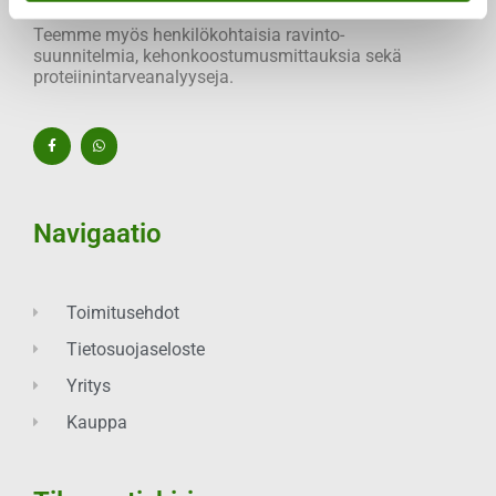
Teemme myös henkilökohtaisia ravinto-
suunnitelmia, kehonkoostumusmittauksia sekä
proteiinintarveanalyyseja.
Navigaatio
Toimitusehdot
Tietosuojaseloste
Yritys
Kauppa