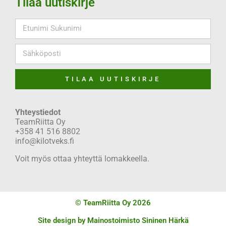
Tilaa uutiskirje
TILAA UUTISKIRJE
Yhteystiedot
TeamRiitta Oy
+358 41 516 8802
info@kilotveks.fi
Voit myös ottaa yhteyttä lomakkeella.
© TeamRiitta Oy 2026
Site design by
Mainostoimisto Sininen Härkä