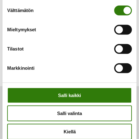
Suostumuksen
Välttämätön
valinta
Voit maksaa heti tai valita halutessasi joustavan
osamaksun.
Mieltymykset
Tilastot
Markkinointi
Salli kaikki
Kilotveks.fi
Salli valinta
Herbalife-tuotteet netistä. Kilotveks.fi tarjoaa niin
painonhallintaan kuin painonpudotukseen
Kiellä
liittyviä palveluita ja tuotteita yli 20 vuoden
kokemuksella.