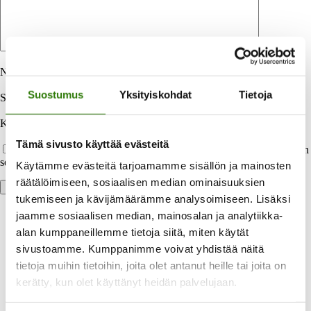
Nimi
*
Suostumus
Yksityiskohdat
Tietoja
Sähköpostiosoite
*
Kotisivu
Tämä sivusto käyttää evästeitä
Tallenna nimeni, sähköpostiosoitteeni ja kotisivuni tähän selaimeen
seuraavaa kommentointikertaa varten.
Käytämme evästeitä tarjoamamme sisällön ja mainosten
räätälöimiseen, sosiaalisen median ominaisuuksien
tukemiseen ja kävijämäärämme analysoimiseen. Lisäksi
jaamme sosiaalisen median, mainosalan ja analytiikka-
alan kumppaneillemme tietoja siitä, miten käytät
sivustoamme. Kumppanimme voivat yhdistää näitä
tietoja muihin tietoihin, joita olet antanut heille tai joita on
kerätty, kun olet käyttänyt heidän palvelujaan.
Laaja valikoima maksuvaihtoehtoja