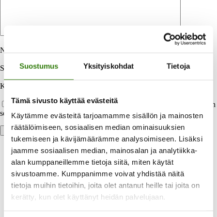
Nimi
*
Suostumus
Yksityiskohdat
Tietoja
Sähköpostiosoite
*
Kotisivu
Tämä sivusto käyttää evästeitä
Tallenna nimeni, sähköpostiosoitteeni ja kotisivuni tähän selaimeen
seuraavaa kommentointikertaa varten.
Käytämme evästeitä tarjoamamme sisällön ja mainosten
räätälöimiseen, sosiaalisen median ominaisuuksien
tukemiseen ja kävijämäärämme analysoimiseen. Lisäksi
jaamme sosiaalisen median, mainosalan ja analytiikka-
alan kumppaneillemme tietoja siitä, miten käytät
sivustoamme. Kumppanimme voivat yhdistää näitä
tietoja muihin tietoihin, joita olet antanut heille tai joita on
kerätty, kun olet käyttänyt heidän palvelujaan.
Laaja valikoima maksuvaihtoehtoja