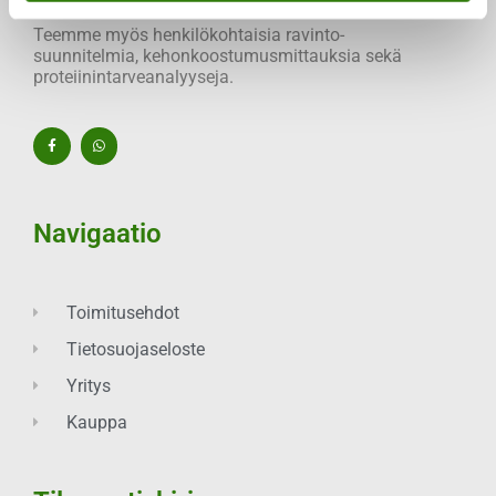
Teemme myös henkilökohtaisia ravinto-
suunnitelmia, kehonkoostumusmittauksia sekä
proteiinintarveanalyyseja.
Navigaatio
Toimitusehdot
Tietosuojaseloste
Yritys
Kauppa