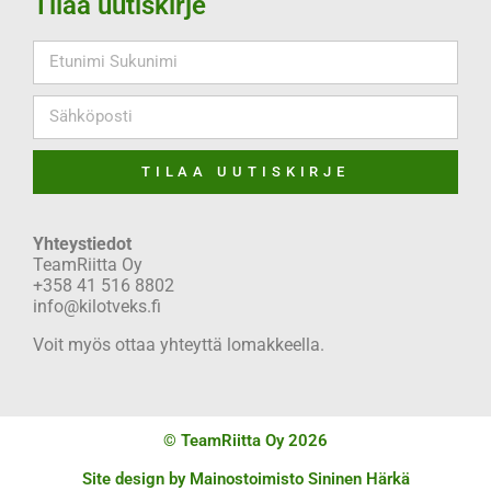
Tilaa uutiskirje
TILAA UUTISKIRJE
Yhteystiedot
TeamRiitta Oy
+358 41 516 8802
info@kilotveks.fi
Voit myös ottaa yhteyttä lomakkeella.
© TeamRiitta Oy 2026
Site design by
Mainostoimisto Sininen Härkä