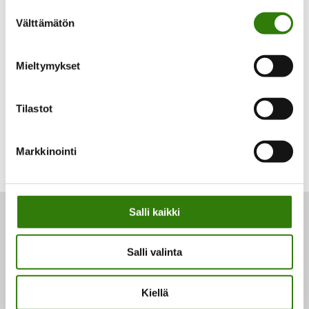
Suostumuksen
Välttämätön
valinta
Voit maksaa heti tai valita halutessasi joustavan
osamaksun.
Mieltymykset
Tilastot
Markkinointi
Salli kaikki
Kilotveks.fi
Salli valinta
Herbalife-tuotteet netistä. Kilotveks.fi tarjoaa niin
painonhallintaan kuin painonpudotukseen
Kiellä
liittyviä palveluita ja tuotteita yli 20 vuoden
kokemuksella.