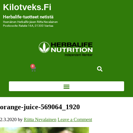
Kilotveks.fi
Herbalife-tuotteet netistä
Itsenäinen Herbalife-jäsen Riitta Nevalainen
Postiosoite: Ratatie 16A, 01300 Vantaa
0
orange-juice-569064_1920
2.3.2020
by
Riitta Nevalainen
Leave a Comment