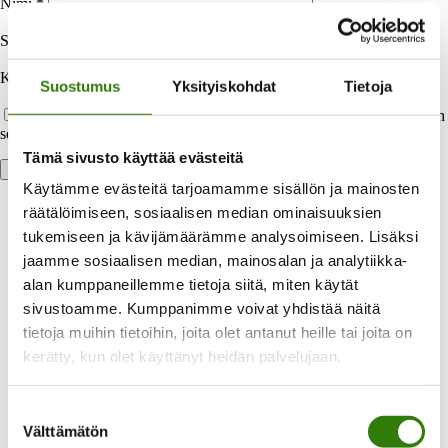
Nimi
*
Sähköpostiosoite
*
Kotisivu
Suostumus
Yksityiskohdat
Tietoja
Tallenna nimeni, sähköpostiosoitteeni ja kotisivuni tähän selaimeen
seuraavaa kommentointikertaa varten.
Tämä sivusto käyttää evästeitä
Käytämme evästeitä tarjoamamme sisällön ja mainosten
räätälöimiseen, sosiaalisen median ominaisuuksien
tukemiseen ja kävijämäärämme analysoimiseen. Lisäksi
jaamme sosiaalisen median, mainosalan ja analytiikka-
alan kumppaneillemme tietoja siitä, miten käytät
sivustoamme. Kumppanimme voivat yhdistää näitä
tietoja muihin tietoihin, joita olet antanut heille tai joita on
Laaja valikoima maksuvaihtoehtoja
kerätty, kun olet käyttänyt heidän palvelujaan.
Voit maksaa heti tai valita halutessasi joustavan
Suostumuksen
osamaksun.
Välttämätön
valinta