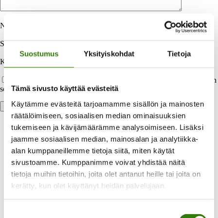
Nimi
*
Sähköpostiosoite
*
Suostumus
Yksityiskohdat
Tietoja
Kotisivu
Tallenna nimeni, sähköpostiosoitteeni ja kotisivuni tähän selaimeen
Tämä sivusto käyttää evästeitä
seuraavaa kommentointikertaa varten.
Käytämme evästeitä tarjoamamme sisällön ja mainosten
räätälöimiseen, sosiaalisen median ominaisuuksien
tukemiseen ja kävijämäärämme analysoimiseen. Lisäksi
jaamme sosiaalisen median, mainosalan ja analytiikka-
alan kumppaneillemme tietoja siitä, miten käytät
sivustoamme. Kumppanimme voivat yhdistää näitä
tietoja muihin tietoihin, joita olet antanut heille tai joita on
kerätty, kun olet käyttänyt heidän palvelujaan.
Laaja valikoima maksuvaihtoehtoja
Suostumuksen
Voit maksaa heti tai valita halutessasi joustavan