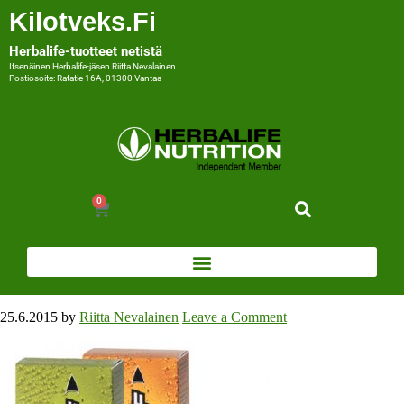
Kilotveks.fi
Herbalife-tuotteet netistä
Itsenäinen Herbalife-jäsen Riitta Nevalainen
Postiosoite: Ratatie 16A, 01300 Vantaa
0
25.6.2015
by
Riitta Nevalainen
Leave a Comment