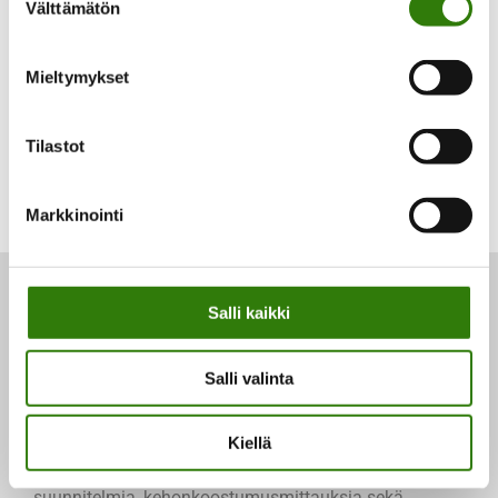
Välttämätön
valinta
osamaksun.
Mieltymykset
Tilastot
Markkinointi
Kilotveks.fi
Salli kaikki
Herbalife-tuotteet netistä. Kilotveks.fi tarjoaa niin
Salli valinta
painonhallintaan kuin painonpudotukseen
liittyviä palveluita ja tuotteita yli 20 vuoden
kokemuksella.
Kiellä
Teemme myös henkilökohtaisia ravinto-
suunnitelmia, kehonkoostumusmittauksia sekä