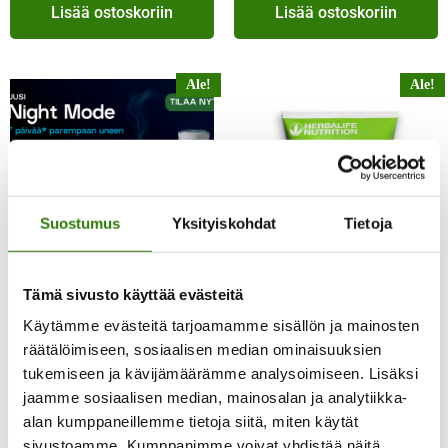
Lisää ostoskoriin
Lisää ostoskoriin
Ale!
Ale!
Suostumus
Yksityiskohdat
Tietoja
Night Mode – kamomilla-
persikkajuoma, 180g
Tämä sivusto käyttää evästeitä
Protein chips BARBEQUE,
63.00
€
60.00
€
10x30g
Käytämme evästeitä tarjoamamme sisällön ja mainosten
räätälöimiseen, sosiaalisen median ominaisuuksien
28.00
€
26.00
€
tukemiseen ja kävijämäärämme analysoimiseen. Lisäksi
jaamme sosiaalisen median, mainosalan ja analytiikka-
Lisää ostoskoriin
Lisää ostoskoriin
alan kumppaneillemme tietoja siitä, miten käytät
sivustoamme. Kumppanimme voivat yhdistää näitä